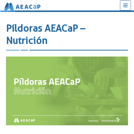
Saltar
al
Píldoras AEACaP –
contenido
Nutrición