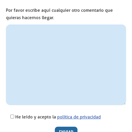
Por favor escribe aquí cualquier otro comentario que
quieras hacernos llegar.
He leído y acepto la
política de privacidad
Por favor, deja este campo vacío.
Por favor, deja este campo vacío.
Por favor, deja este campo vacío.
Por favor, deja este campo vacío.
Por favor, deja este campo vacío.
Por favor, deja este campo vacío.