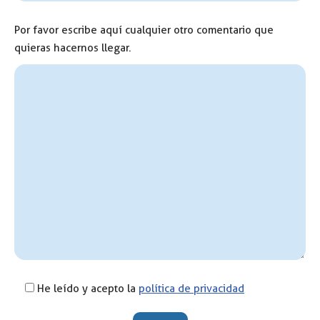
Por favor escribe aquí cualquier otro comentario que
quieras hacernos llegar.
He leído y acepto la
política de privacidad
Por favor, deja este campo vacío.
Por favor, deja este campo vacío.
Por favor, deja este campo vacío.
Por favor, deja este campo vacío.
Por favor, deja este campo vacío.
Por favor, deja este campo vacío.