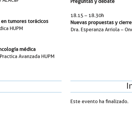
e AEACaP
Preguntas y debate
18.15 – 18.30h
a en tumores torácicos
Nuevas propuestas y cierre
édica HUPM
Dra. Esperanza Arriola – 
ncología médica
 Practica Avanzada HUPM
o
I
Este evento ha finalizado.