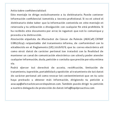
Aviso sobre confidencialidad:
Este mensaje se dirige exclusivamente a su destinatario. Puede contener
información confidencial sometida a secreto profesional. Si no es usted el
destinatario debe saber que la información contenida en este mensaje es
reservada y su utilización o divulgación con cualquier fin está prohibida. Si
ha recibido este documento por error, le rogamos que nos lo comunique y
proceda a su destrucción.
Asociación española de Afectados de Cáncer de Pulmón (AEACaP) CIF/NIF
G98136245 responsable del tratamiento informa, de conformidad con lo
establecido en el Reglamento (UE) 2016/679, que su correo electrónico así
como otros datos de carácter personal son tratados con la finalidad de
mantener un canal de comunicación electrónica con usted y poder atender
cualquier información, duda, petición o consulta que precise por esta misma
vía.
Podrá ejercer sus derechos de acceso, rectificación, limitación de
tratamiento, supresión, portabilidad y oposición al tratamiento de sus datos
de carácter personal así como revocar los consentimientos que en su caso
haya prestado u obtener más información, dirigiendo su petición a
aeacap@afectadoscancerdepulmon.com. También puede dirigir su petición
a nuestro delegado de protección de datos: info@lopdproactiva.com