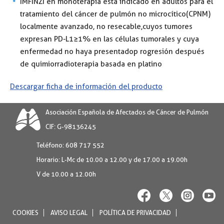
IMFINZI en monoterapia está indicado en adultos para el
tratamiento del cáncer de pulmón no microcítico(CPNM)
localmente avanzado, no resecable,cuyos tumores
expresan PD-L1≥1% en las células tumorales y cuya
enfermedad no haya presentadop rogresión después
de quimiorradioterapia basada en platino
Descargar ficha de información del producto
Asociación Española de Afectados de Cáncer de Pulmón
CIF: G-98136245
Teléfono:
608 717 552
Horario:
L-Mc de 10.00 a 12.00 y de 17.00 a 19.00h
V de 10.00 a 12.00h
COOKIES
AVISO LEGAL
POLÍTICA DE PRIVACIDAD