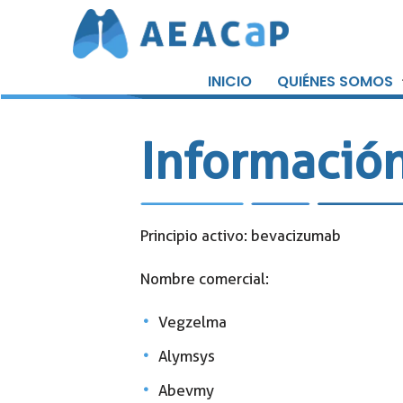
Saltar
al
INICIO
QUIÉNES SOMOS
contenido
Informació
Principio activo: bevacizumab
Nombre comercial:
Vegzelma
Alymsys
Abevmy