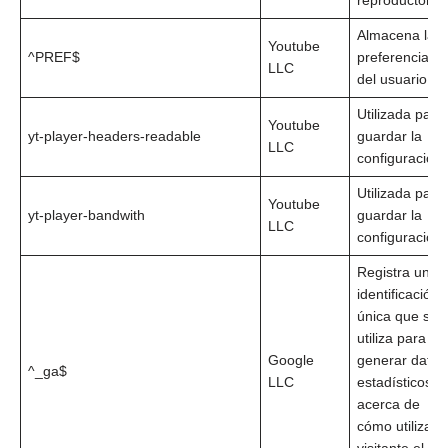
reproductor
Almacena las
Youtube
^PREF$
preferencias
LLC
del usuario
Utilizada para
Youtube
yt-player-headers-readable
guardar la
LLC
configuración
Utilizada para
Youtube
yt-player-bandwith
guardar la
LLC
configuración
Registra una
identificación
única que se
utiliza para
Google
generar datos
^_ga$
LLC
estadísticos
acerca de
cómo utiliza el