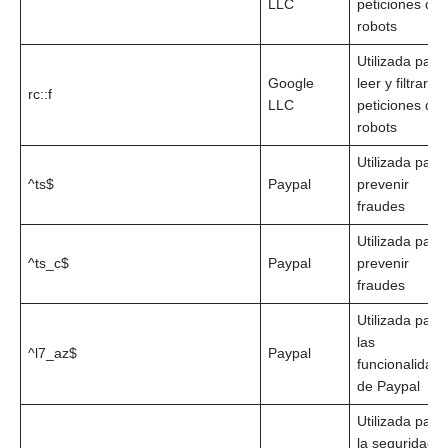
LLC
peticiones de
robots
Utilizada para
Google
leer y filtrar
rc::f
LLC
peticiones de
robots
Utilizada para
^ts$
Paypal
prevenir
fraudes
Utilizada para
^ts_c$
Paypal
prevenir
fraudes
Utilizada para
las
^l7_az$
Paypal
funcionalidad
de Paypal
Utilizada para
la seguridad 