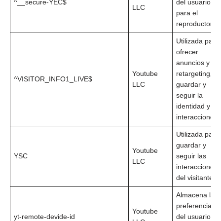
^__secure-YEC$
del usuario
LLC
para el
reproductor
Utilizada para
ofrecer
anuncios y
Youtube
retargeting,
^VISITOR_INFO1_LIVE$
LLC
guardar y
seguir la
identidad y las
interacciones.
Utilizada para
guardar y
Youtube
YSC
seguir las
LLC
interacciones
del visitante.
Almacena las
preferencias
Youtube
yt-remote-devide-id
del usuario