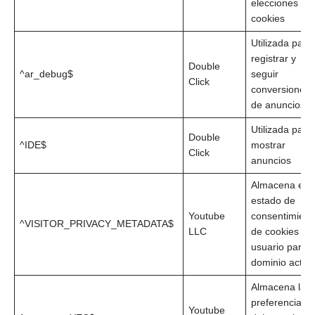
elecciones de
cookies
Utilizada para
registrar y
Double
^ar_debug$
seguir
Click
conversiones
de anuncios
Utilizada para
Double
^IDE$
mostrar
Click
anuncios
Almacena el
estado de
Youtube
consentimient
^VISITOR_PRIVACY_METADATA$
LLC
de cookies del
usuario para e
dominio actua
Almacena las
preferencias
Youtube