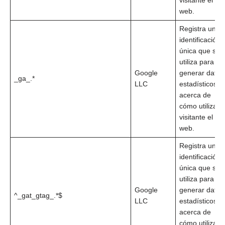
visitante el siti
web.
Registra una
identificación
única que se
utiliza para
Google
generar datos
_ga_.*
LLC
estadísticos
acerca de
cómo utiliza el
visitante el siti
web.
Registra una
identificación
única que se
utiliza para
Google
generar datos
^_gat_gtag_.*$
LLC
estadísticos
acerca de
cómo utiliza el