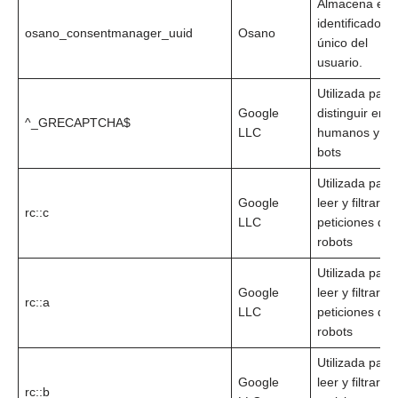
Almacena el
identificador
osano_consentmanager_uuid
Osano
único del
usuario.
Utilizada para
Google
distinguir entr
^_GRECAPTCHA$
LLC
humanos y
bots
Utilizada para
Google
leer y filtrar
rc::c
LLC
peticiones de
robots
Utilizada para
Google
leer y filtrar
rc::a
LLC
peticiones de
robots
Utilizada para
Google
leer y filtrar
rc::b