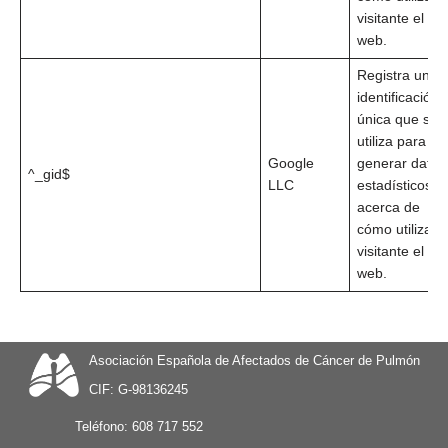
visitante el siti
web.
Registra una
identificación
única que se
utiliza para
Google
generar datos
^_gid$
LLC
estadísticos
acerca de
cómo utiliza el
visitante el siti
web.
Asociación Española de Afectados de Cáncer de Pulmón
CIF: G-98136245
Teléfono:
608 717 552