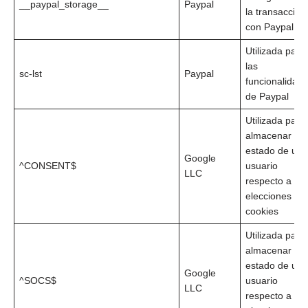
__paypal_storage__
Paypal
la transacción
con Paypal
Utilizada para
las
sc-lst
Paypal
funcionalidad
de Paypal
Utilizada para
almacenar el
estado de un
Google
^CONSENT$
usuario
LLC
respecto a su
elecciones de
cookies
Utilizada para
almacenar el
estado de un
Google
^SOCS$
usuario
LLC
respecto a su